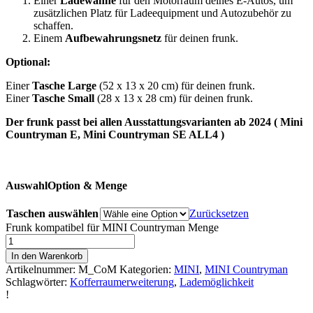
Einer
Ladewanne
für den Motorraum deines E-Autos, um
zusätzlichen Platz für Ladeequipment und Autozubehör zu
schaffen.
Einem
Aufbewahrungsnetz
für deinen frunk.
Optional:
Einer
Tasche Large
(52 x 13 x 20 cm) für deinen frunk.
Einer
Tasche Small
(28 x 13 x 28 cm) für deinen frunk.
Der frunk passt bei allen Ausstattungsvarianten ab 2024 ( Mini
Countryman E, Mini Countryman SE ALL4 )
Auswahl
Option & Menge
Taschen auswählen
Zurücksetzen
Frunk kompatibel für MINI Countryman Menge
In den Warenkorb
Artikelnummer:
M_CoM
Kategorien:
MINI
,
MINI Countryman
Schlagwörter:
Kofferraumerweiterung
,
Lademöglichkeit
!