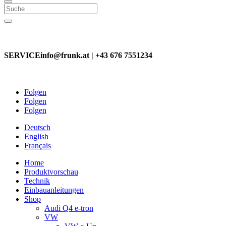
Genaue Passform & leichter Einbau
SERVICE
info@frunk.at | +43 676 7551234
Folgen
Folgen
Folgen
Deutsch
English
Français
Home
Produktvorschau
Technik
Einbauanleitungen
Shop
Audi Q4 e-tron
VW