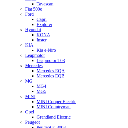
Tavascan
Fiat 500e
Ford
Capri
Explorer
Hyundai
KONA
Inster
KIA
Kia e-Niro
Leapmotor
Leapmotor T03
Mercedes
Mercedes EQA
Mercedes EQB
MG
MG4
MG5
MINI
MINI Cooper Electric
MINI Countryman
Opel
Grandland Electric
Peugeot
Peugeot E-3008