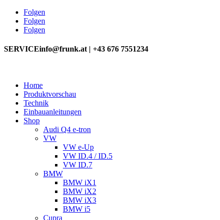
Folgen
Folgen
Folgen
SERVICE
info@frunk.at | +43 676 7551234
Home
Produktvorschau
Technik
Einbauanleitungen
Shop
Audi Q4 e-tron
VW
VW e-Up
VW ID.4 / ID.5
VW ID.7
BMW
BMW iX1
BMW iX2
BMW iX3
BMW i5
Cupra