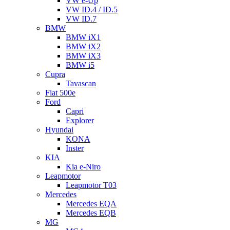
VW e-Up
VW ID.4 / ID.5
VW ID.7
BMW
BMW iX1
BMW iX2
BMW iX3
BMW i5
Cupra
Tavascan
Fiat 500e
Ford
Capri
Explorer
Hyundai
KONA
Inster
KIA
Kia e-Niro
Leapmotor
Leapmotor T03
Mercedes
Mercedes EQA
Mercedes EQB
MG