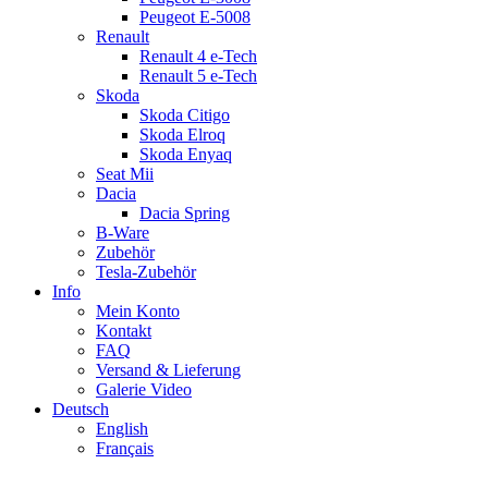
Peugeot E-5008
Renault
Renault 4 e-Tech
Renault 5 e-Tech
Skoda
Skoda Citigo
Skoda Elroq
Skoda Enyaq
Seat Mii
Dacia
Dacia Spring
B-Ware
Zubehör
Tesla-Zubehör
Info
Mein Konto
Kontakt
FAQ
Versand & Lieferung
Galerie Video
Deutsch
English
Français